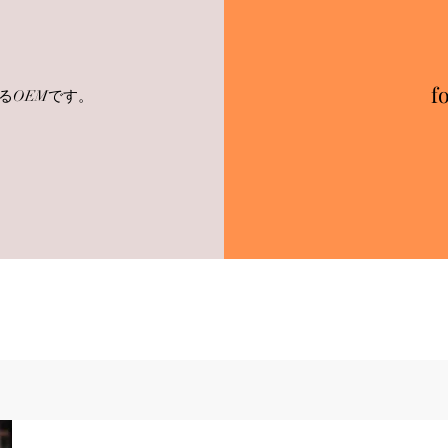
f
るOEMです。