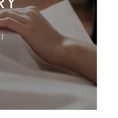
RY
ト」