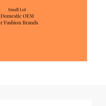
Small Lot
Domestic OEM
or Fashion Brands