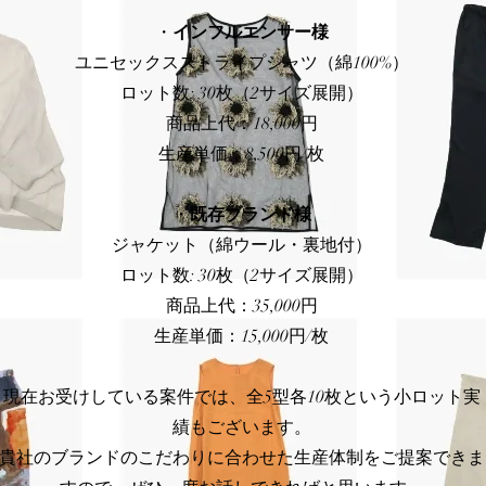
・
インフルエンサー様
ユニセックスストライプシャツ（綿100%）
ロット数: 30枚（2サイズ展開）
商品上代：18,000円
生産単価：8,500円/枚
・
既存ブランド様
ジャケット（綿ウール・裏地付）
ロット数: 30枚（2サイズ展開）
商品上代：35,000円
生産単価：15,000円/枚
現在お受けしている案件では、全5型各10枚という小ロット実
績もございます。
貴社のブランドのこだわりに合わせた生産体制をご提案できま