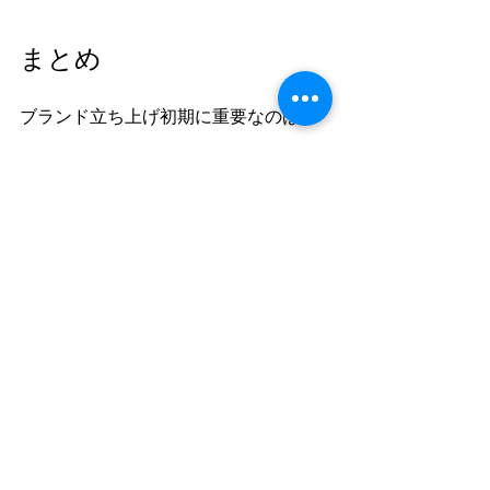
まとめ
ブランド立ち上げ初期に重要なのは、
広告で広く見せることではなく、
「確実に買ってくれる人」を見つ
けること
です。
広告は、
ターゲットが明確になった後に使
うと強い
です。